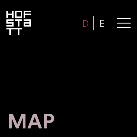
DEPOT
D
E
EDEKA
FITNESS FIRST
GANT
GYM COOK
INTIMISSIMI
MANGO
MOTEL A MIIO
NOAH AND ME
MAP
SUBDUED
RH