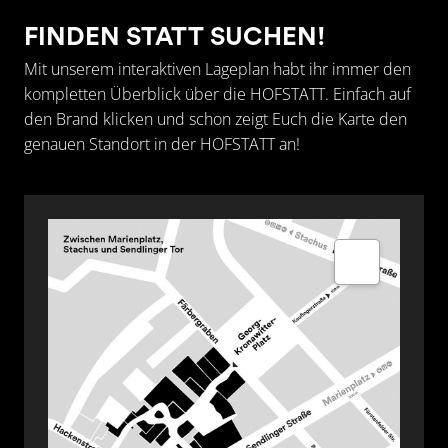
FINDEN STATT SUCHEN!
STUDIO OF WONDERS
Mit unserem interaktiven Lageplan habt ihr immer den
UNOPIU
kompletten Überblick über die HOFSTATT. Einfach auf
den Brand klicken und schon zeigt Euch die Karte den
WORLD
genauen Standort in der HOFSTATT an!
60 SECONDS TO NAPOLI